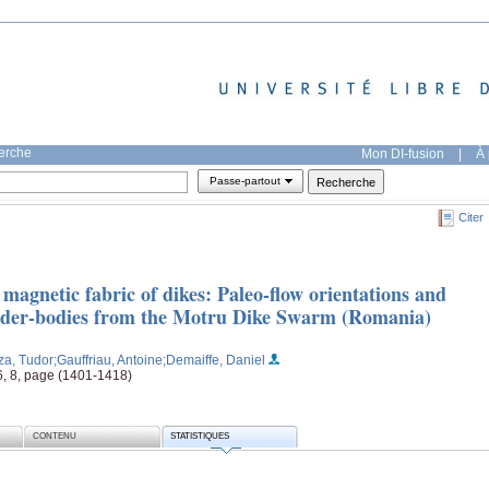
herche
Mon DI-fusion
|
À 
Passe-partout
Citer
agnetic fabric of dikes: Paleo-flow orientations and
feeder-bodies from the Motru Dike Swarm (Romania)
za, Tudor
;Gauffriau, Antoine
;Demaiffe, Daniel
26, 8, page (1401-1418)
CONTENU
STATISTIQUES