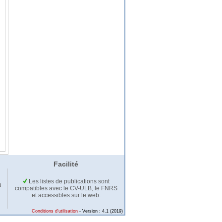
Facilité
Les listes de publications sont
u
compatibles avec le CV-ULB, le FNRS
et accessibles sur le web.
Conditions d'utilisation
- Version : 4.1 (2019)