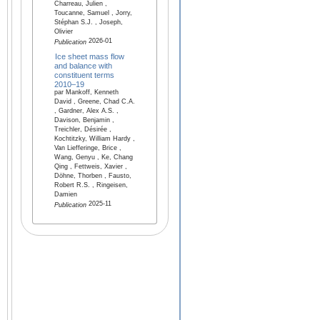
Charreau, Julien ,
Toucanne, Samuel , Jorry,
Stéphan S.J. , Joseph,
Olivier
2026-01
Publication
Ice sheet mass flow
and balance with
constituent terms
2010–19
par Mankoff, Kenneth
David , Greene, Chad C.A.
, Gardner, Alex A.S. ,
Davison, Benjamin ,
Treichler, Désirée ,
Kochtitzky, William Hardy ,
Van Liefferinge, Brice ,
Wang, Genyu , Ke, Chang
Qing , Fettweis, Xavier ,
Döhne, Thorben , Fausto,
Robert R.S. , Ringeisen,
Damien
2025-11
Publication