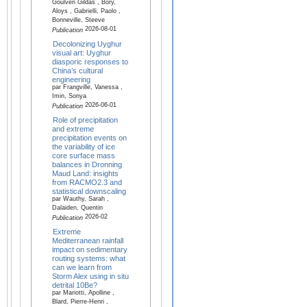
Goulven Gildas , Bory,
Aloys , Gabrielli, Paolo ,
Bonneville, Steeve
2026-08-01
Publication
Decolonizing Uyghur
visual art: Uyghur
diasporic responses to
China’s cultural
engineering
par Frangville, Vanessa ,
Imin, Sonya
2026-06-01
Publication
Role of precipitation
and extreme
precipitation events on
the variability of ice
core surface mass
balances in Dronning
Maud Land: insights
from RACMO2.3 and
statistical downscaling
par Wauthy, Sarah ,
Dalaiden, Quentin
2026-02
Publication
Extreme
Mediterranean rainfall
impact on sedimentary
routing systems: what
can we learn from
Storm Alex using in situ
detrital 10Be?
par Mariotti, Apolline ,
Blard, Pierre-Henri ,