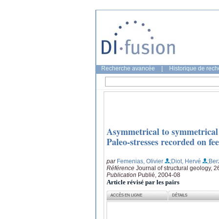
Recherche avancée
|
Historique de rec
Asymmetrical to symmetrical m
Paleo-stresses recorded on 
par
Femenias, Olivier
;Diot, Hervé
;Ber
Référence
Journal of structural geology, 
Publication
Publié, 2004-08
Article révisé par les pairs
ACCÈS EN LIGNE
DÉTAILS