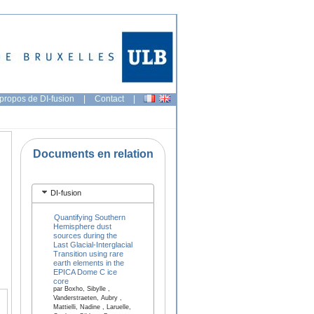
propos de DI-fusion
|
Contact
|
Documents en relation
DI-fusion
Quantifying Southern
Hemisphere dust
sources during the
Last Glacial-Interglacial
Transition using rare
earth elements in the
EPICA Dome C ice
core
par Boxho, Sibylle ,
Vanderstraeten, Aubry ,
Mattielli, Nadine , Laruelle,