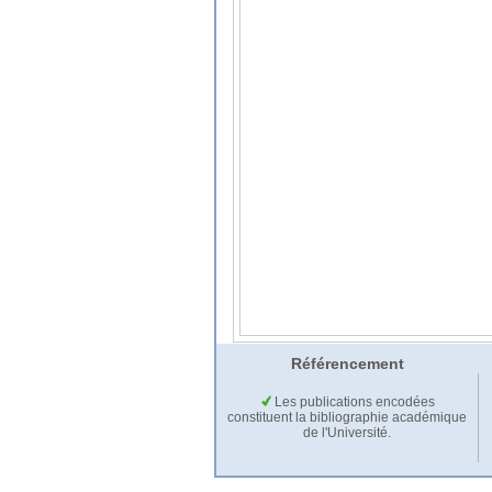
Référencement
Les publications encodées
constituent la bibliographie académique
de l'Université.