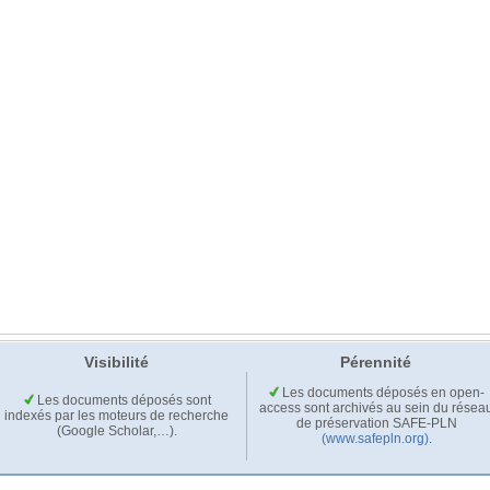
Visibilité
Pérennité
Les documents déposés en open-
Les documents déposés sont
access sont archivés au sein du résea
indexés par les moteurs de recherche
de préservation SAFE-PLN
(Google Scholar,…).
(www.safepln.org)
.