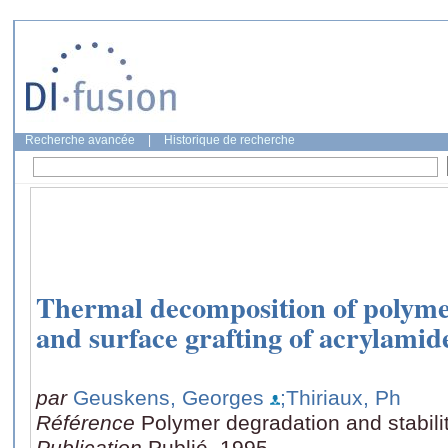
Recherche avancée
|
Historique de recherche
Thermal decomposition of polyme
and surface grafting of acrylamid
par
Geuskens, Georges
;Thiriaux, Ph
Référence
Polymer degradation and stabilit
Publication
Publié, 1995