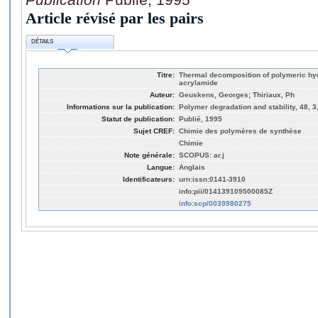
Article révisé par les pairs
DÉTAILS
Titre:
Thermal decomposition of polymeric hyd
acrylamide
Auteur:
Geuskens, Georges; Thiriaux, Ph
Informations sur la publication:
Polymer degradation and stability, 48, 3
Statut de publication:
Publié, 1995
Sujet CREF:
Chimie des polymères de synthèse
Chimie
Note générale:
SCOPUS: ar.j
Langue:
Anglais
Identificateurs:
urn:issn:0141-3910
info:pii/014139109500085Z
info:scp/0039980275