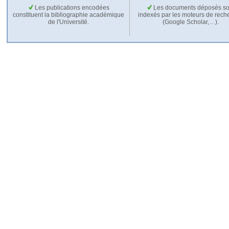
Les publications encodées
Les documents déposés so
constituent la bibliographie académique
indexés par les moteurs de rech
de l'Université.
(Google Scholar,…).