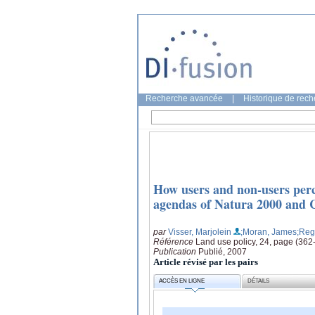
Recherche avancée
|
Historique de rec
How users and non-users per
agendas of Natura 2000 and 
par
Visser, Marjolein
;Moran, James
;Reg
Référence
Land use policy, 24, page (362
Publication
Publié, 2007
Article révisé par les pairs
ACCÈS EN LIGNE
DÉTAILS