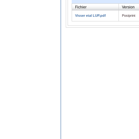
Fichier
Version
Visser etal LUP.pdf
Postprint