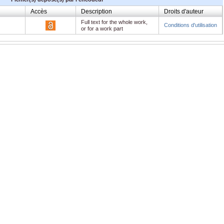
Accès
Description
Droits d'auteur
Full text for the whole work,
Conditions d'utilisation
or for a work part