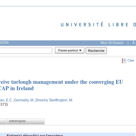
herche
Mon DI-fusion
|
À 
Passe-partout
Citer
ceive turlough management under the converging EU
CAP in Ireland
an, E.C.
;Gormally, M.
;Sheehy Skeffington, M.
-373)
STATISTIQUES
Fichier(s) déposé(s) par l'encodeur