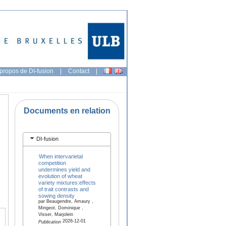
propos de DI-fusion
|
Contact
|
Documents en relation
DI-fusion
When intervarietal
competition
undermines yield and
evolution of wheat
variety mixtures:effects
of trait contrasts and
sowing density
par Beaugendre, Amaury ,
Mingeot, Dominique ,
Visser, Marjolein
2026-12-01
Publication