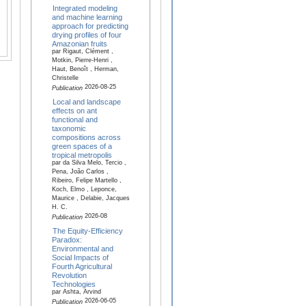
Integrated modeling
and machine learning
approach for predicting
drying profiles of four
Amazonian fruits
par Rigaut, Clément ,
Motkin, Pierre-Henri ,
Haut, Benoît , Herman,
Christelle
2026-08-25
Publication
Local and landscape
effects on ant
functional and
taxonomic
compositions across
green spaces of a
tropical metropolis
par da Silva Melo, Tercio ,
Pena, João Carlos ,
Ribeiro, Felipe Martello ,
Koch, Elmo , Leponce,
Maurice , Delabie, Jacques
H. C.
2026-08
Publication
The Equity-Efficiency
Paradox:
Environmental and
Social Impacts of
Fourth Agricultural
Revolution
Technologies
par Ashta, Arvind
2026-06-05
Publication