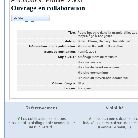
Ouvrage en collaboration
DÉTAILS
Titre:
Petits besoins dans la grande ville: Les
moyen âge à nos jours
Auteur:
Billen, Claire; Decroly, Jean-Michel
Informations sur la publication:
Historiae Bruxellae, Bruxelles
Statut de publication:
Publié, 2003
Sujet CREF:
Aménagement du territoire
Histoire sociale
Histoire de l'environnement
Histoire économique
Histoire du moyen-age occidental
Volumes/pages:
63 p.
Langue:
Français
Référencement
Visibilité
Les publications encodées
Les documents déposés so
constituent la bibliographie académique
indexés par les moteurs de rech
de l'Université.
(Google Scholar,…).