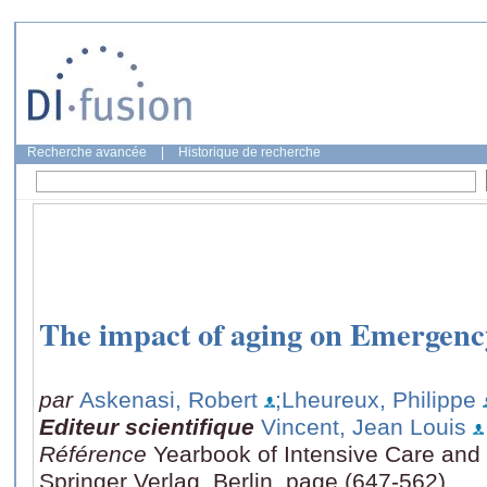
Recherche avancée
|
Historique de recherche
The impact of aging on Emergen
par
Askenasi, Robert
;Lheureux, Philippe
Editeur scientifique
Vincent, Jean Louis
Référence
Yearbook of Intensive Care an
Springer Verlag, Berlin, page (647-562)