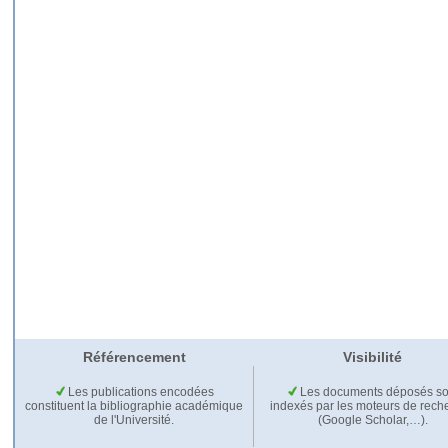
Référencement
Visibilité
Les publications encodées
Les documents déposés so
constituent la bibliographie académique
indexés par les moteurs de rech
de l'Université.
(Google Scholar,…).