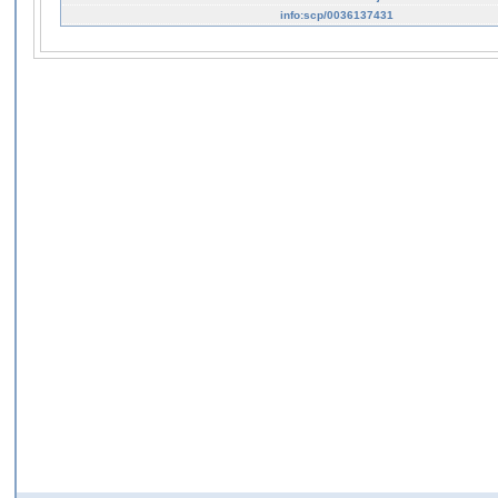
info:scp/0036137431