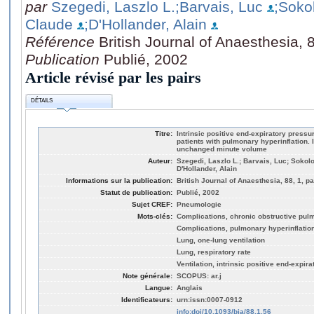
par
Szegedi, Laszlo L.
;Barvais, Luc
;Soko
Claude
;D'Hollander, Alain
Référence
British Journal of Anaesthesia, 
Publication
Publié, 2002
Article révisé par les pairs
DÉTAILS
Titre:
Intrinsic positive end-expiratory pressur
patients with pulmonary hyperinflation. I
unchanged minute volume
Auteur:
Szegedi, Laszlo L.; Barvais, Luc; Sokolo
D'Hollander, Alain
Informations sur la publication:
British Journal of Anaesthesia, 88, 1, p
Statut de publication:
Publié, 2002
Sujet CREF:
Pneumologie
Mots-clés:
Complications, chronic obstructive pul
Complications, pulmonary hyperinflatio
Lung, one-lung ventilation
Lung, respiratory rate
Ventilation, intrinsic positive end-expir
Note générale:
SCOPUS: ar.j
Langue:
Anglais
Identificateurs:
urn:issn:0007-0912
info:doi/10.1093/bja/88.1.56