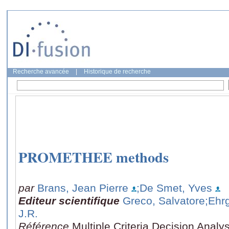
Recherche avancée
|
Historique de recherche
PROMETHEE methods
par
Brans, Jean Pierre
;De Smet, Yves
Editeur scientifique
Greco, Salvatore
;Ehrg
J.R.
Référence
Multiple Criteria Decision Analys