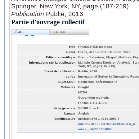
Springer, New York, NY, page (187-219)
Publication
Publié, 2016
Partie d'ouvrage collectif
DÉTAILS
CONTENU
Titre:
PROMETHEE methods
Auteur:
Brans, Jean Pierre; De Smet, Yves
Editeur scientifique:
Greco, Salvatore; Ehrgott, Matthias; Fig
Informations sur la publication:
Multiple Criteria Decision Analysis, Sta
York, NY, page (187-219)
Statut de publication:
Publié, 2016
series:
International Series in Operations Re
Sujet CREF:
Recherche opérationnelle
Mots-clés:
D-sight
MCDA
Outranking methods
PROMETHEE-GAIA
Note générale:
SCOPUS: ar.k
Langue:
Anglais
Identificateurs:
urn:isbn:978-1-4939-3093-7
info:doi/10.1007/978-1-4939-3094-4_6
info:scp/84959354888