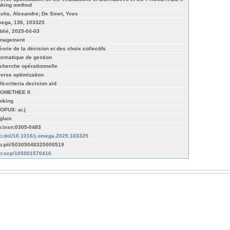
nking method
achs, Alexandre; De Smet, Yves
ega, 136, 103325
blié, 2025-04-03
nagement
éorie de la décision et des choix collectifs
formatique de gestion
cherche opérationnelle
verse optimization
ti-criteria decision aid
OMETHEE II
nking
OPUS: ar.j
glais
n:issn:0305-0483
fo:doi/10.1016/j.omega.2025.103325
fo:pii/S0305048325000519
fo:scp/105001570416