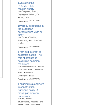
Evaluating the
PROMETHEE II
ranking quality
par Coquelet, Boris ,
Dejaegere, Gilles , De
Smet, Yves
2025-10-01
Publication
Diversity decoupling in
top European
corporations: Myth or
fact?
par Toma, Claudia ,
Janssens, Rik , De Cock,
Valérie
2026-06-01
Publication
From self-interest to
collective action: The
role of defaults in
governing common
resources
par Montero Porras, Eladio
, Suchon, Remi , Lenaerts,
Tom , Fernandez
Domingos, Elias
2025-09-01
Publication
Engaging stakeholders
in construction
transport policy: A
mass-participation
framework
par He, Huang ,
Brusselaers, Nicolas , De