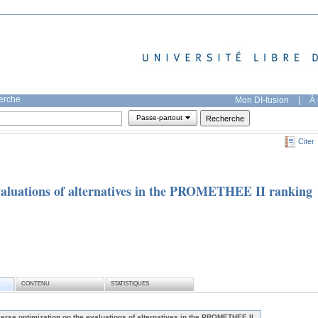
herche
Mon DI-fusion
|
À 
Passe-partout
Citer
evaluations of alternatives in the PROMETHEE II ranking
CONTENU
STATISTIQUES
verse optimization on the evaluations of alternatives in the PROMETHEE II