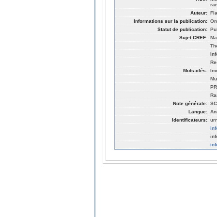
ra
Auteur:
Fl
Informations sur la publication:
Om
Statut de publication:
Pu
Sujet CREF:
Ma
Th
In
Re
Mots-clés:
In
Mul
PR
Ra
Note générale:
SC
Langue:
An
Identificateurs:
ur
in
in
in