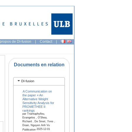
propos de DI-fusion
|
Contact
|
Documents en relation
DI-fusion
A Communication on
the paper « An
Alternative Weight
Sensitivity Analysis for
PROMETHEE II
rankings
par Triantaphyllou,
Evangelos , O'Shea,
Richard , De Smet, Yves ,
Doan, Nguyen Anh Vu
2025-12-01
Publication