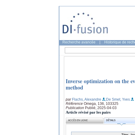
Recherche avancée
|
Historique de rec
Inverse optimization on the 
method
par
Flachs, Alexandre
;De Smet, Yves
Référence
Omega, 136, 103325
Publication
Publié, 2025-04-03
Article révisé par les pairs
ACCÈS EN LIGNE
DÉTAILS
Titre:
In