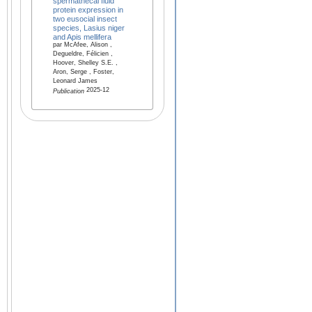
spermathecal fluid
protein expression in
two eusocial insect
species, Lasius niger
and Apis mellifera
par McAfee, Alison ,
Degueldre, Félicien ,
Hoover, Shelley S.E. ,
Aron, Serge , Foster,
Leonard James
2025-12
Publication