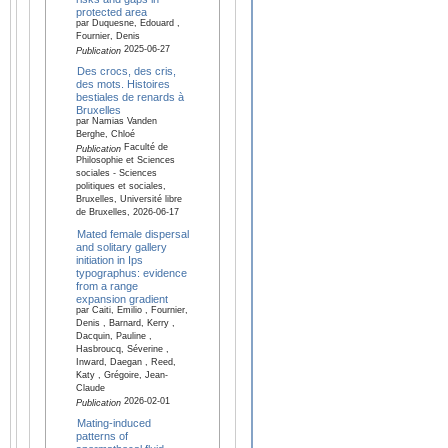
protected area
par Duquesne, Edouard ,
Fournier, Denis
2025-06-27
Publication
Des crocs, des cris,
des mots. Histoires
bestiales de renards à
Bruxelles
par Namias Vanden
Berghe, Chloé
Faculté de
Publication
Philosophie et Sciences
sociales - Sciences
politiques et sociales,
Bruxelles, Université libre
de Bruxelles, 2026-06-17
Mated female dispersal
and solitary gallery
initiation in Ips
typographus: evidence
from a range
expansion gradient
par Caiti, Emilio , Fournier,
Denis , Barnard, Kerry ,
Dacquin, Pauline ,
Hasbroucq, Séverine ,
Inward, Daegan , Reed,
Katy , Grégoire, Jean-
Claude
2026-02-01
Publication
Mating-induced
patterns of