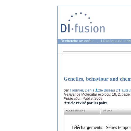
Recherche avancée
|
Historique de rec
Genetics, behaviour and chem
par
Fournier, Denis
;de Biseau D'Hautevi
Référence
Molecular ecology, 18, 2, page
Publication
Publié, 2009
Article révisé par les pairs
ACCÈS EN LIGNE
DÉTAILS