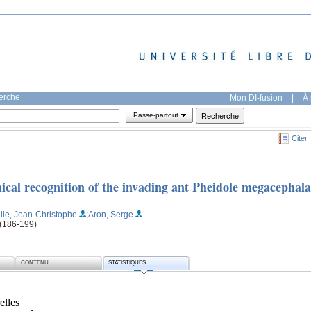
herche
Mon DI-fusion
|
À 
Passe-partout
Citer
ical recognition of the invading ant Pheidole megacephala
lle, Jean-Christophe
;Aron, Serge
 (186-199)
CONTENU
STATISTIQUES