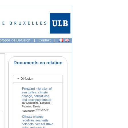
propos de DI-fusion
|
Contact
|
Documents en relation
DI-fusion
Poleward migration of
sea turtles: climate
change, habitat loss
and emerging threats
par Duquesne, Edouard ,
Fournier, Denis
2025-07-02
Publication
Climate change
redefines sea turtle
hotspots: vessel strike
risks and gaps in