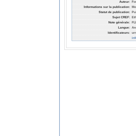
Auteur:
Fo
Informations sur la publication:
Mo
Statut de publication:
Pu
Sujet CREF:
Et
Note générale:
FL
Langue:
An
Identificateurs:
ur
in