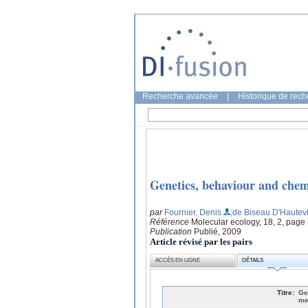
Recherche avancée
|
Historique de rec
Genetics, behaviour and chem
par
Fournier, Denis
;de Biseau D'Hautevi
Référence
Molecular ecology, 18, 2, page
Publication
Publié, 2009
Article révisé par les pairs
ACCÈS EN LIGNE
DÉTAILS
Titre:
Ge
me