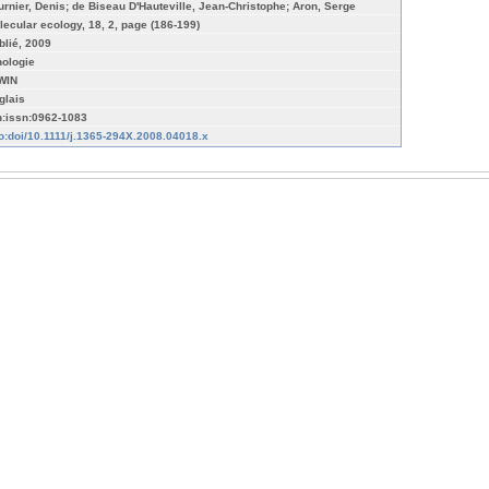
urnier, Denis; de Biseau D'Hauteville, Jean-Christophe; Aron, Serge
lecular ecology, 18, 2, page (186-199)
blié, 2009
hologie
WIN
glais
n:issn:0962-1083
fo:doi/10.1111/j.1365-294X.2008.04018.x