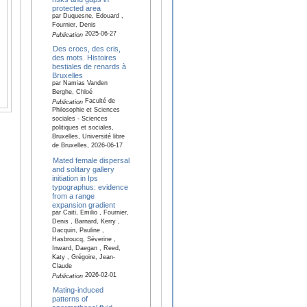
protected area
par Duquesne, Edouard ,
Fournier, Denis
2025-06-27
Publication
Des crocs, des cris,
des mots. Histoires
bestiales de renards à
Bruxelles
par Namias Vanden
Berghe, Chloé
Faculté de
Publication
Philosophie et Sciences
sociales - Sciences
politiques et sociales,
Bruxelles, Université libre
de Bruxelles, 2026-06-17
Mated female dispersal
and solitary gallery
initiation in Ips
typographus: evidence
from a range
expansion gradient
par Caiti, Emilio , Fournier,
Denis , Barnard, Kerry ,
Dacquin, Pauline ,
Hasbroucq, Séverine ,
Inward, Daegan , Reed,
Katy , Grégoire, Jean-
Claude
2026-02-01
Publication
Mating-induced
patterns of