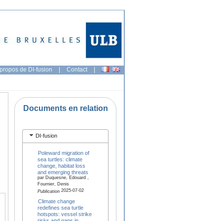
propos de DI-fusion
|
Contact
|
Documents en relation
DI-fusion
Poleward migration of
sea turtles: climate
change, habitat loss
and emerging threats
par Duquesne, Edouard ,
Fournier, Denis
2025-07-02
Publication
Climate change
redefines sea turtle
hotspots: vessel strike
risks and gaps in