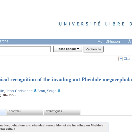
herche
Mon DI-fusion
|
À 
Passe-partout
Citer
ical recognition of the invading ant Pheidole megacephala
lle, Jean-Christophe
;Aron, Serge
 (186-199)
CONTENU
STATISTIQUES
netics, behaviour and chemical recognition of the invading ant Pheidole
gacephala