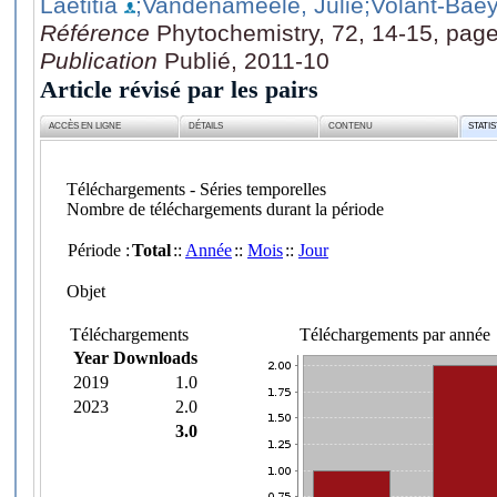
Laetitia
;Vandenameele, Julie
;Volant-Baey
Référence
Phytochemistry, 72, 14-15, pag
Publication
Publié, 2011-10
Article révisé par les pairs
ACCÈS EN LIGNE
DÉTAILS
CONTENU
STATI