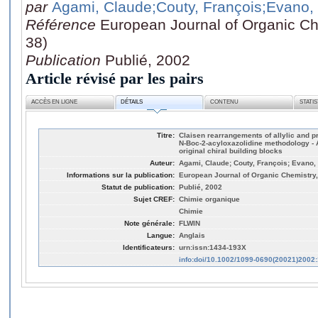
par
Agami, Claude
;Couty, François
;Evano,
Référence
European Journal of Organic Che
38)
Publication
Publié, 2002
Article révisé par les pairs
ACCÈS EN LIGNE
DÉTAILS
CONTENU
STATI
Titre:
Claisen rearrangements of allylic and p
N-Boc-2-acyloxazolidine methodology - A
original chiral building blocks
Auteur:
Agami, Claude; Couty, François; Evano
Informations sur la publication:
European Journal of Organic Chemistry, 
Statut de publication:
Publié, 2002
Sujet CREF:
Chimie organique
Chimie
Note générale:
FLWIN
Langue:
Anglais
Identificateurs:
urn:issn:1434-193X
info:doi/10.1002/1099-0690(20021)2002