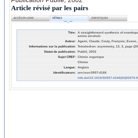
Article révisé par les pairs
ACCÈS EN LIGNE
DÉTAILS
STATISTIQUES
Titre:
A straightforward synthesis of enantiop
amino alcohols
Auteur:
Agami, Claude; Couty, François; Evano
Informations sur la publication:
Tetrahedron: asymmetry, 13, 3, page (29
Statut de publication:
Publié, 2002
Sujet CREF:
Chimie organique
Chimie
Langue:
Anglais
Identificateurs:
urn:issn:0957-4166
info:doi/10.1016/S0957-4166(02)00076-9