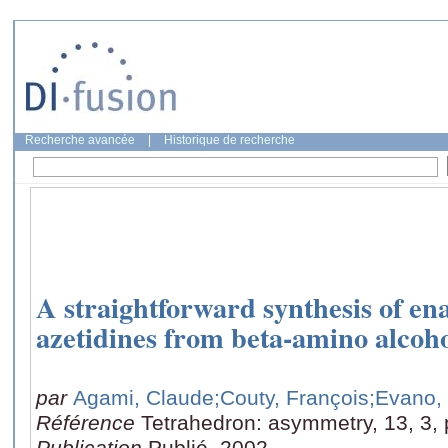
Recherche avancée
|
Historique de recherche
A straightforward synthesis of en
azetidines from beta-amino alcoh
par
Agami, Claude
;Couty, François
;Evano,
Référence
Tetrahedron: asymmetry, 13, 3,
Publication
Publié, 2002