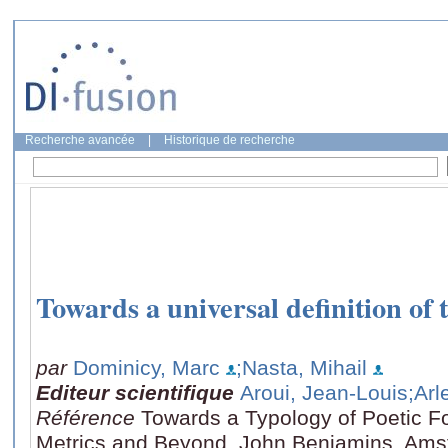
Recherche avancée
|
Historique de recherche
Towards a universal definition of 
par
Dominicy, Marc
;Nasta, Mihail
Editeur scientifique
Aroui, Jean-Louis
;Arl
Référence
Towards a Typology of Poetic 
Metrics and Beyond, John Benjamins, Ams