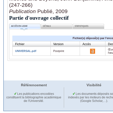
(247-266)
Publication
Publié, 2009
Partie d'ouvrage collectif
ACCÈS EN LIGNE
DÉTAILS
STATISTIQUES
Fichier(s) déposé(s) par l'enc
Fichier
Version
Accès
Des
Œuv
UNIVERSAL.pdf
Postprint
l'œ
Référencement
Visibilité
Les publications encodées
Les documents déposés so
constituent la bibliographie académique
indexés par les moteurs de rech
de l'Université.
(Google Scholar,…).