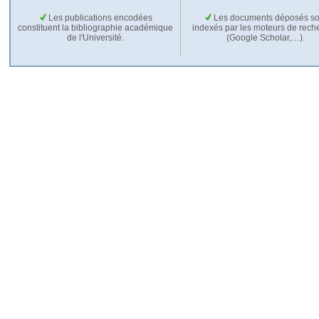
Les publications encodées
Les documents déposés so
constituent la bibliographie académique
indexés par les moteurs de rech
de l'Université.
(Google Scholar,…).