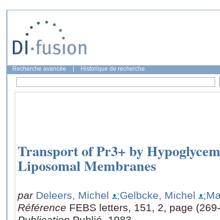
Recherche avancée
|
Historique de recherche
Transport of Pr3+ by Hypoglycemi
Liposomal Membranes
par
Deleers, Michel
;Gelbcke, Michel
;Ma
Référence
FEBS letters, 151, 2, page (269
Publication
Publié, 1983