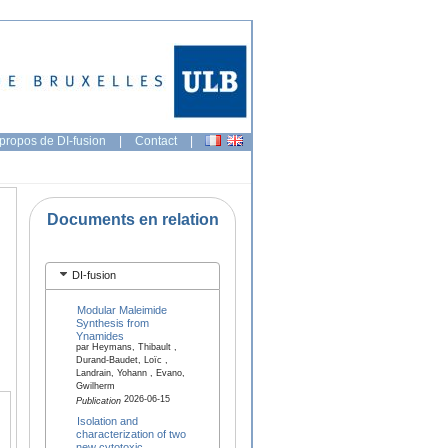
propos de DI-fusion
|
Contact
|
Documents en relation
DI-fusion
Modular Maleimide
Synthesis from
Ynamides
par Heymans, Thibault ,
Durand-Baudet, Loïc ,
Landrain, Yohann , Evano,
Gwilherm
2026-06-15
Publication
Isolation and
characterization of two
new cytotoxic