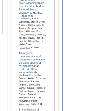
glycosylsphingolipids
from the stem bark of
Pithecellobium
eriorhachis Harms.
(Fabaceae)
par Melong, Raduis ,
Wouamba, Steven Collins
Njonte , Tontsa, Armelle
Tsamo , Dzoyem, Jean
Paul , Allémann, Éric ,
Delie, Florence , Gelbcke,
Michel , Meyer, Franck ,
Kapche, Gilbert Deccaux
Wabo Fotso
2026-05
Publication
Untargeted
metabolomics and
proteomics reveal the
versatile effects of
myeloperoxidase-
oxidized LDL on
endothelial cells
par Tangeten, Cécilia ,
Bourez, Axelle , Rousseau,
Alexandre , Imbault,
Virginie , Stahl-Zeng,
Jianru , Souard, Florence ,
Bisteau, Xavier , Delporte,
Cédric , Zouaoui
Boudjeltia, Karim , Van
Antwerpen, Pierre
2025-12-01
Publication
Immobilization of