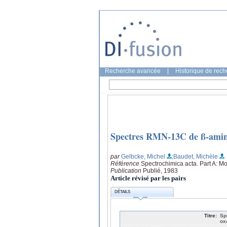
Recherche avancée
|
Historique de rec
Spectres RMN-13C de ß-aminoal
par
Gelbcke, Michel
;Baudet, Michèle
Référence
Spectrochimica acta. Part A: M
Publication
Publié, 1983
Article révisé par les pairs
DÉTAILS
Titre:
Sp
ox