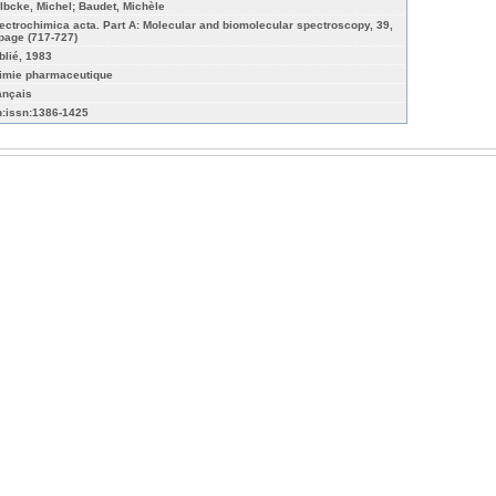
lbcke, Michel; Baudet, Michèle
ectrochimica acta. Part A: Molecular and biomolecular spectroscopy, 39,
 page (717-727)
blié, 1983
imie pharmaceutique
ançais
n:issn:1386-1425