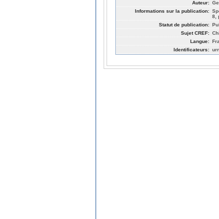
Auteur:
Ge
Informations sur la publication:
Sp
8,
Statut de publication:
Pu
Sujet CREF:
Ch
Langue:
Fr
Identificateurs:
ur