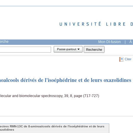
herche
Mon DI-fusion
|
À 
Passe-partout
Citer
cools dérivés de l'isoéphédrine et de leurs oxazolidines
olecular and biomolecular spectroscopy, 39, 8, page (717-727)
ectres RMN-13C de ß-aminoalcools dérivés de l'isoéphédrine et de leurs
azolidines