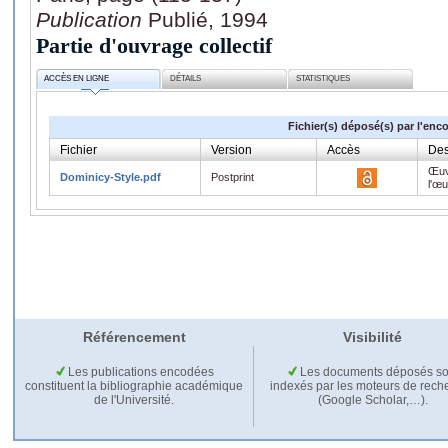
Publication
Publié, 1994
Partie d'ouvrage collectif
ACCÈS EN LIGNE
DÉTAILS
STATISTIQUES
Fichier(s) déposé(s) par l'enc
Fichier
Version
Accès
Des
Œuv
Dominicy-Style.pdf
Postprint
l'œ
Référencement
Visibilité
Les publications encodées
Les documents déposés so
constituent la bibliographie académique
indexés par les moteurs de rech
de l'Université.
(Google Scholar,…).