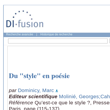
Recherche avancée
|
Historique de recherche
Du "style" en poésie
par
Dominicy, Marc
Editeur scientifique
Molinié, Georges
;Cah
Référence
Qu’est-ce que le style ?, Presse
Paris, page (115-137)