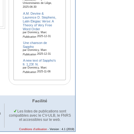
Universitaires de Liège,
2025-06-30
A.M. Devine &
Laurence D. Stephens,
Latin Elegiac Verse: A
Theory of Very Free
Word Order
par Dominicy, Marc
2025-12-31
Publication
Une chanson de
Sappho
par Dominicy, Marc
2025-12-31
Publication
A new text of Sappho's
fr. 1,23f. N.
par Dominicy, Marc
2025-11-06
Publication
Facilité
Les listes de publications sont
u
compatibles avec le CV-ULB, le FNRS
et accessibles sur le web.
Conditions d'utilisation
- Version : 4.1 (2019)