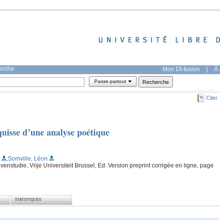
herche
Mon DI-fusion
|
À 
Passe-partout
Citer
squisse d’une analyse poétique
;Somville, Léon
enstudie, Vrije Universiteit Brussel, Ed. Version preprint corrigée en ligne, page
STATISTIQUES