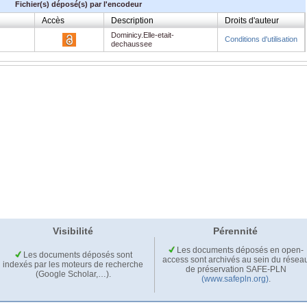
Fichier(s) déposé(s) par l'encodeur
Accès
Description
Droits d'auteur
Dominicy.Elle-etait-
Conditions d'utilisation
dechaussee
Visibilité
Pérennité
Les documents déposés en open-
Les documents déposés sont
access sont archivés au sein du résea
indexés par les moteurs de recherche
de préservation SAFE-PLN
(Google Scholar,…).
(www.safepln.org)
.