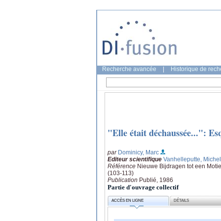
Recherche avancée
|
Historique de rec
"Elle était déchaussée...": E
par
Dominicy, Marc
Editeur scientifique
Vanhelleputte, Michel
Référence
Nieuwe Bijdragen tot een Motiev
(103-113)
Publication
Publié, 1986
Partie d'ouvrage collectif
ACCÈS EN LIGNE
DÉTAILS