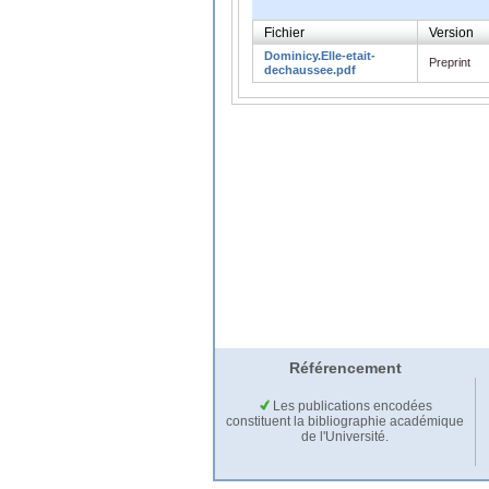
Fichier
Version
Dominicy.Elle-etait-
Preprint
dechaussee.pdf
Référencement
Les publications encodées
constituent la bibliographie académique
de l'Université.