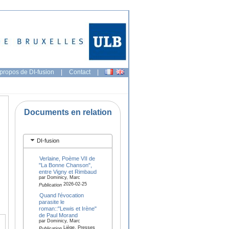
propos de DI-fusion
|
Contact
|
Documents en relation
DI-fusion
Verlaine, Poème VII de
"La Bonne Chanson",
entre Vigny et Rimbaud
par Dominicy, Marc
2026-02-25
Publication
Quand l'évocation
parasite le
roman::"Lewis et Irène"
de Paul Morand
par Dominicy, Marc
Liège, Presses
Publication