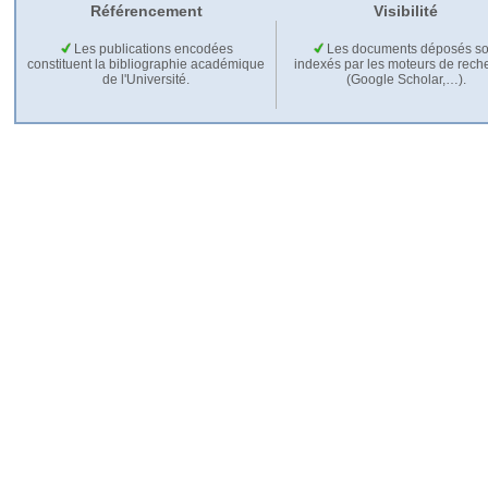
Référencement
Visibilité
Les publications encodées
Les documents déposés so
constituent la bibliographie académique
indexés par les moteurs de rech
de l'Université.
(Google Scholar,…).