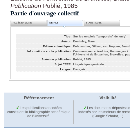
Publication
Publié, 1985
Partie d'ouvrage collectif
ACCÈS EN LIGNE
DÉTAILS
STATISTIQUES
Titre:
Sur les emplois "temporels" de 'only'
Auteur:
Dominicy, Marc
Editeur scientifique:
Debusscher, Gilbert; van Noppen, Jean 
Informations sur la publication:
Communiquer et traduire, Hommages à J
l'Université de Bruxelles, Bruxelles, pa
Statut de publication:
Publié, 1985
Sujet CREF:
Linguistique générale
Langue:
Français
Référencement
Visibilité
Les publications encodées
Les documents déposés so
constituent la bibliographie académique
indexés par les moteurs de rech
de l'Université.
(Google Scholar,…).