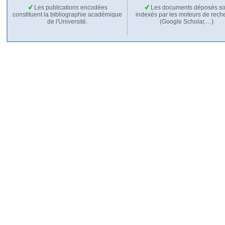
Les publications encodées
Les documents déposés so
constituent la bibliographie académique
indexés par les moteurs de rech
de l'Université.
(Google Scholar,…).