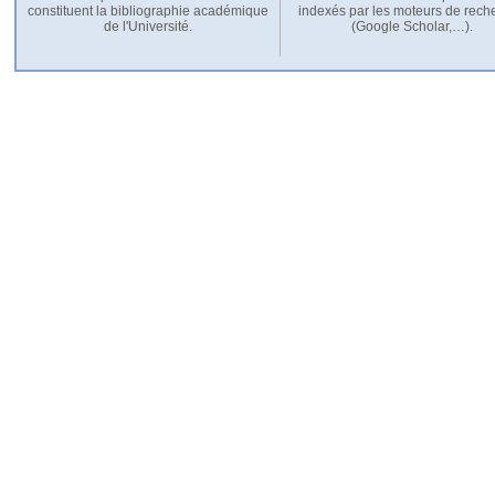
constituent la bibliographie académique
indexés par les moteurs de rech
de l'Université.
(Google Scholar,…).