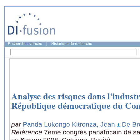
Recherche avancée
|
Historique de recherche
Analyse des risques dans l'industri
République démocratique du Co
par
Panda Lukongo Kitronza, Jean
;De Br
Référence
7ème congrès panafricain de sa
au 6 mars 2008: Cotonou, Benin)