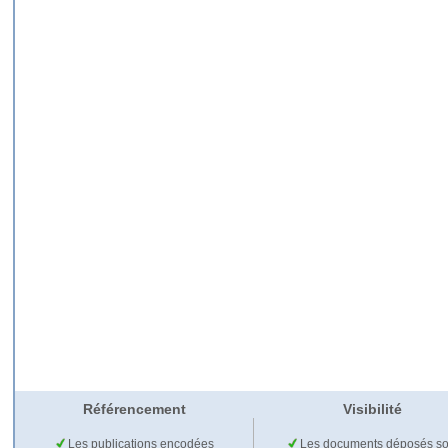
Référencement
Visibilité
Les publications encodées
Les documents déposés so