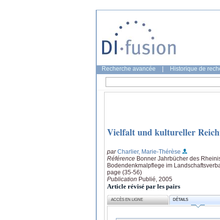
Recherche avancée
|
Historique de rec
Vielfalt und kultureller Rei
par
Charlier, Marie-Thérèse
Référence
Bonner Jahrbücher des Rheini
Bodendenkmalpflege im Landschaftsverba
page (35-56)
Publication
Publié, 2005
Article révisé par les pairs
ACCÈS EN LIGNE
DÉTAILS