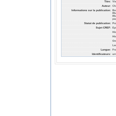
Titre:
Vi
Auteur:
Ch
Informations sur la publication:
Bo
Rh
Rh
pa
Statut de publication:
Pu
Sujet CREF:
Ep
Hi
Hi
On
La
Langue:
Fr
Identificateurs:
ur