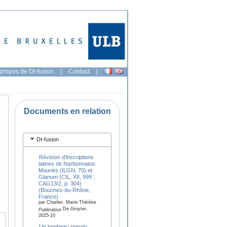
propos de DI-fusion
|
Contact
|
Documents en relation
DI-fusion
Révision d'inscriptions
latines de Narbonnaise:
Mouriès (ILGN, 70) et
Glanum (CIL, XII, 999 ;
CAG13/2, p. 304)
(Bouches-du-Rhône,
France)
par Charlier, Marie-Thérèse
De Gruyter,
Publication
2025-10
Un tombeau romain