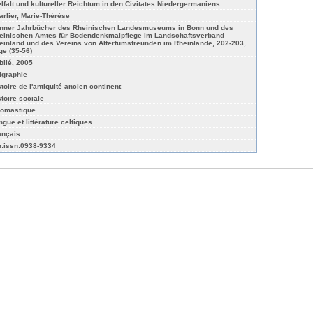
elfalt und kultureller Reichtum in den Civitates Niedergermaniens
arlier, Marie-Thérèse
nner Jahrbücher des Rheinischen Landesmuseums in Bonn und des
einischen Amtes für Bodendenkmalpflege im Landschaftsverband
einland und des Vereins von Altertumsfreunden im Rheinlande, 202-203,
ge (35-56)
blié, 2005
igraphie
stoire de l'antiquité ancien continent
stoire sociale
omastique
ngue et littérature celtiques
ançais
n:issn:0938-9334