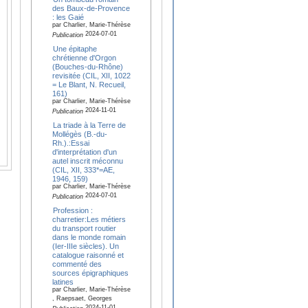
des Baux-de-Provence
: les Gaié
par Charlier, Marie-Thérèse
2024-07-01
Publication
Une épitaphe
chrétienne d'Orgon
(Bouches-du-Rhône)
revisitée (CIL, XII, 1022
= Le Blant, N. Recueil,
161)
par Charlier, Marie-Thérèse
2024-11-01
Publication
La triade à la Terre de
Mollégès (B.-du-
Rh.).:Essai
d'interprétation d'un
autel inscrit méconnu
(CIL, XII, 333*=AE,
1946, 159)
par Charlier, Marie-Thérèse
2024-07-01
Publication
Profession :
charretier:Les métiers
du transport routier
dans le monde romain
(Ier-IIIe siècles). Un
catalogue raisonné et
commenté des
sources épigraphiques
latines
par Charlier, Marie-Thérèse
, Raepsaet, Georges