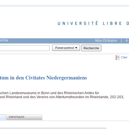
herche
Mon DI-fusion
|
À 
Passe-partout
Citer
chtum in den Civitates Niedergermaniens
schen Landesmuseums in Bonn und des Rheinischen Amtes für
nd Rheinland und des Vereins von Altertumsfreunden im Rheinlande, 202-203,
STATISTIQUES