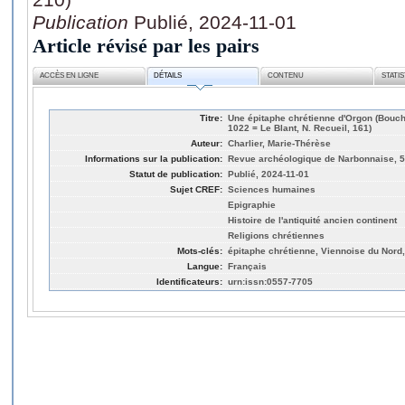
Publication
Publié, 2024-11-01
Article révisé par les pairs
ACCÈS EN LIGNE
DÉTAILS
CONTENU
STATI
Titre:
Une épitaphe chrétienne d'Orgon (Bouche
1022 = Le Blant, N. Recueil, 161)
Auteur:
Charlier, Marie-Thérèse
Informations sur la publication:
Revue archéologique de Narbonnaise, 5
Statut de publication:
Publié, 2024-11-01
Sujet CREF:
Sciences humaines
Epigraphie
Histoire de l'antiquité ancien continent
Religions chrétiennes
Mots-clés:
épitaphe chrétienne, Viennoise du Nord
Langue:
Français
Identificateurs:
urn:issn:0557-7705