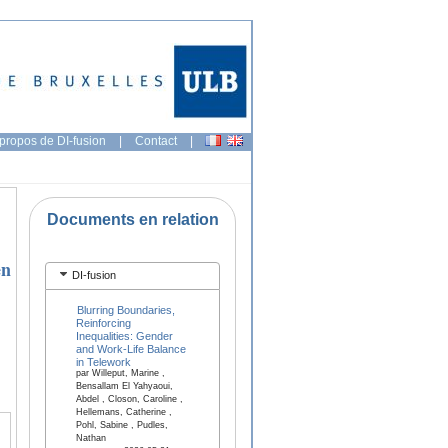
propos de DI-fusion
|
Contact
|
Documents en relation
en
DI-fusion
Blurring Boundaries,
Reinforcing
Inequalities: Gender
and Work-Life Balance
in Telework
par Willeput, Marine ,
Bensallam El Yahyaoui,
Abdel , Closon, Caroline ,
Hellemans, Catherine ,
Pohl, Sabine , Pudles,
Nathan