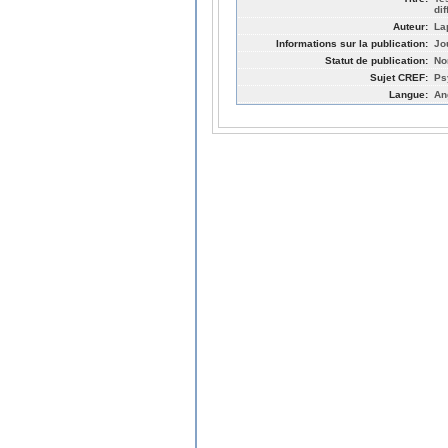
di
Auteur:
La
Informations sur la publication:
Jo
Statut de publication:
No
Sujet CREF:
Ps
Langue:
An