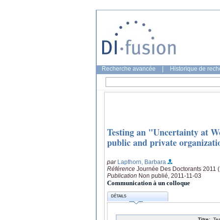
Recherche avancée
|
Historique de rec
Testing an "Uncertainty at Wo
public and private organizati
par
Lapthorn, Barbara
Référence
Journée Des Doctorants 2011 (U
Publication
Non publié, 2011-11-03
Communication à un colloque
DÉTAILS
Titre:
Te