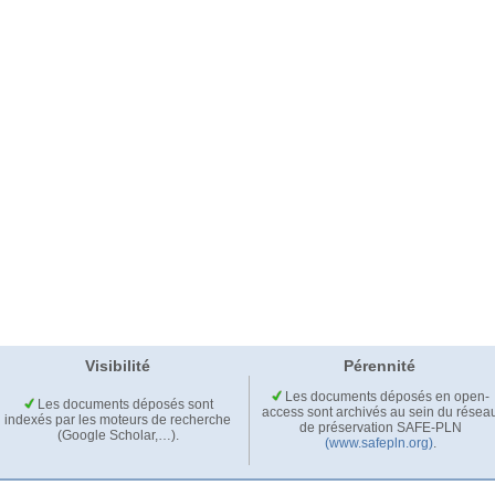
Visibilité
Pérennité
Les documents déposés en open-
Les documents déposés sont
access sont archivés au sein du résea
indexés par les moteurs de recherche
de préservation SAFE-PLN
(Google Scholar,…).
(www.safepln.org)
.