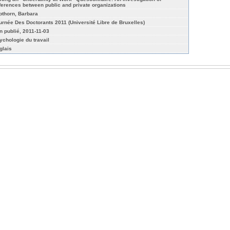
fferences between public and private organizations
pthorn, Barbara
urnée Des Doctorants 2011 (Université Libre de Bruxelles)
n publié, 2011-11-03
ychologie du travail
glais