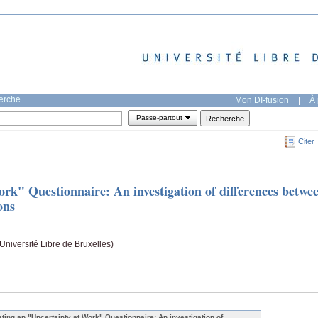
herche
Mon DI-fusion
|
À 
Passe-partout
Citer
rk" Questionnaire: An investigation of differences betwe
ons
niversité Libre de Bruxelles)
sting an "Uncertainty at Work" Questionnaire: An investigation of