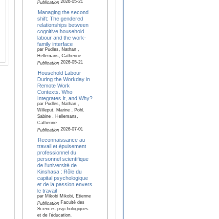
2026-05-21
Publication
Managing the second
shift: The gendered
relationships between
cognitive household
labour and the work-
family interface
par Pudles, Nathan ,
Hellemans, Catherine
2026-05-21
Publication
Household Labour
During the Workday in
Remote Work
Contexts. Who
Integrates It, and Why?
par Pudles, Nathan ,
Willeput, Marine , Pohl,
Sabine , Hellemans,
Catherine
2026-07-01
Publication
Reconnaissance au
travail et épuisement
professionnel du
personnel scientifique
de l'université de
Kinshasa : Rôle du
capital psychologique
et de la passion envers
le travail
par Mikobi Mikobi, Etienne
Faculté des
Publication
Sciences psychologiques
et de l'éducation,