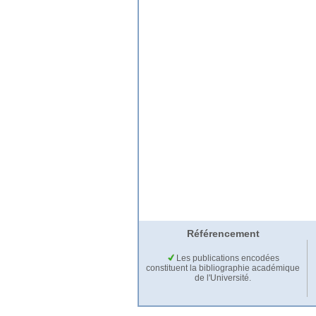
Référencement
Les publications encodées
constituent la bibliographie académique
de l'Université.