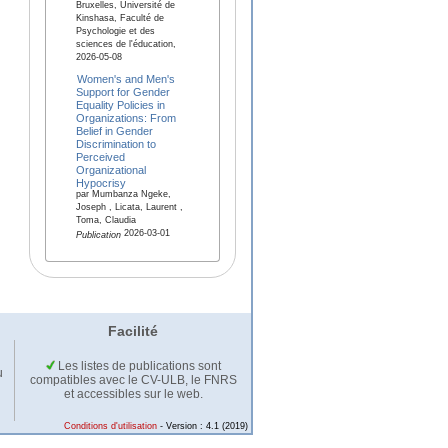
Bruxelles, Université de
Kinshasa, Faculté de
Psychologie et des
sciences de l'éducation,
2026-05-08
Women's and Men's
Support for Gender
Equality Policies in
Organizations: From
Belief in Gender
Discrimination to
Perceived
Organizational
Hypocrisy
par Mumbanza Ngeke,
Joseph , Licata, Laurent ,
Toma, Claudia
2026-03-01
Publication
Facilité
Les listes de publications sont
u
compatibles avec le CV-ULB, le FNRS
et accessibles sur le web.
Conditions d'utilisation
- Version : 4.1 (2019)