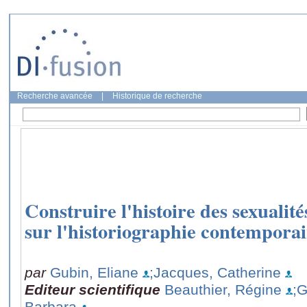
Recherche avancée
|
Historique de recherche
Construire l'histoire des sexualit
sur l'historiographie contempora
par
Gubin, Eliane
;Jacques, Catherine
Editeur scientifique
Beauthier, Régine
;G
Barbara