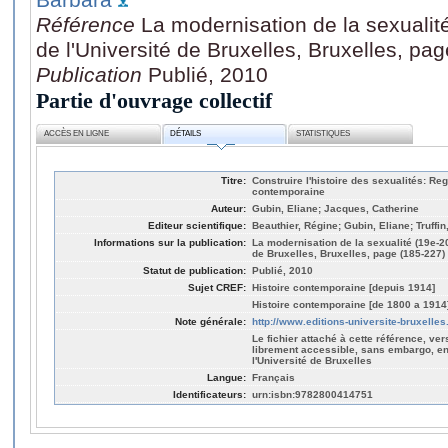
Référence
La modernisation de la sexualité
de l'Université de Bruxelles, Bruxelles, pa
Publication
Publié, 2010
Partie d'ouvrage collectif
ACCÈS EN LIGNE
DÉTAILS
STATISTIQUES
Titre:
Construire l'histoire des sexualités: Reg
contemporaine
Auteur:
Gubin, Eliane; Jacques, Catherine
Editeur scientifique:
Beauthier, Régine; Gubin, Eliane; Truffin
Informations sur la publication:
La modernisation de la sexualité (19e-20
de Bruxelles, Bruxelles, page (185-227)
Statut de publication:
Publié, 2010
Sujet CREF:
Histoire contemporaine [depuis 1914]
Histoire contemporaine [de 1800 a 1914
Note générale:
http://www.editions-universite-bruxelles
Le fichier attaché à cette référence, ver
librement accessible, sans embargo, en
l'Université de Bruxelles
Langue:
Français
Identificateurs:
urn:isbn:9782800414751