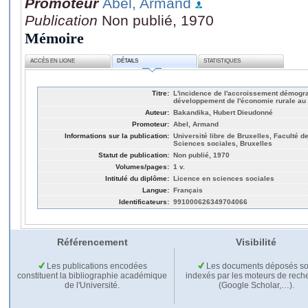
Promoteur
Abel, Armand
Publication
Non publié, 1970
Mémoire
ACCÈS EN LIGNE
DÉTAILS
STATISTIQUES
Titre:
L'incidence de l'accroissement démogra
développement de l'économie rurale au
Auteur:
Bakandika, Hubert Dieudonné
Promoteur:
Abel, Armand
Informations sur la publication:
Université libre de Bruxelles, Faculté de
Sciences sociales, Bruxelles
Statut de publication:
Non publié, 1970
Volumes/pages:
1 v.
Intitulé du diplôme:
Licence en sciences sociales
Langue:
Français
Identificateurs:
991000626349704066
Référencement
Visibilité
Les publications encodées
Les documents déposés so
constituent la bibliographie académique
indexés par les moteurs de rech
de l'Université.
(Google Scholar,…).