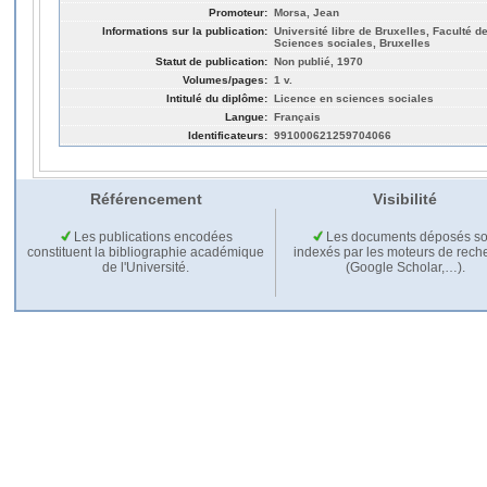
Promoteur:
Morsa, Jean
Informations sur la publication:
Université libre de Bruxelles, Faculté de
Sciences sociales, Bruxelles
Statut de publication:
Non publié, 1970
Volumes/pages:
1 v.
Intitulé du diplôme:
Licence en sciences sociales
Langue:
Français
Identificateurs:
991000621259704066
Référencement
Visibilité
Les publications encodées
Les documents déposés so
constituent la bibliographie académique
indexés par les moteurs de rech
de l'Université.
(Google Scholar,…).