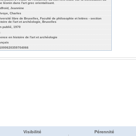
e léonin dans l'art grec orientalisant.
dfroid, Jeannine
lvoye, Charles
iversité libre de Bruxelles, Faculté de philosophie et lettres - section
toire de l'art et archéologie, Bruxelles
n publié, 1970
.
cence en histoire de l'art et archéologie
ançais
1000620359704066
Visibilité
Pérennité