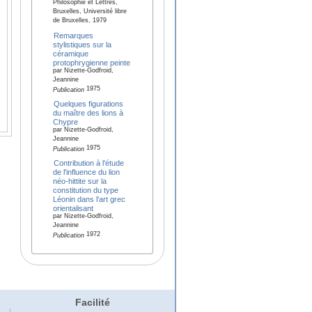
Philosophie et Lettres,
Bruxelles, Université libre
de Bruxelles, 1979
Remarques
stylistiques sur la
céramique
protophrygienne peinte
par Nizette-Godfroid,
Jeannine
1975
Publication
Quelques figurations
du maître des lions à
Chypre
par Nizette-Godfroid,
Jeannine
1975
Publication
Contribution à l'étude
de l'influence du lion
néo-hittite sur la
constitution du type
Léonin dans l'art grec
orientalisant
par Nizette-Godfroid,
Jeannine
1972
Publication
Facilité