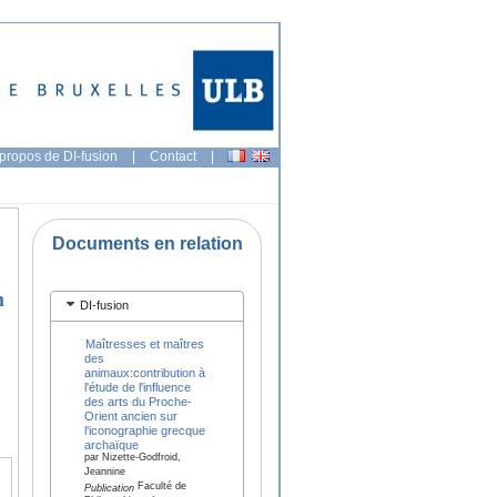
propos de DI-fusion
|
Contact
|
Documents en relation
n
DI-fusion
Maîtresses et maîtres
des
animaux:contribution à
l'étude de l'influence
des arts du Proche-
Orient ancien sur
l'iconographie grecque
archaïque
par Nizette-Godfroid,
Jeannine
Faculté de
Publication