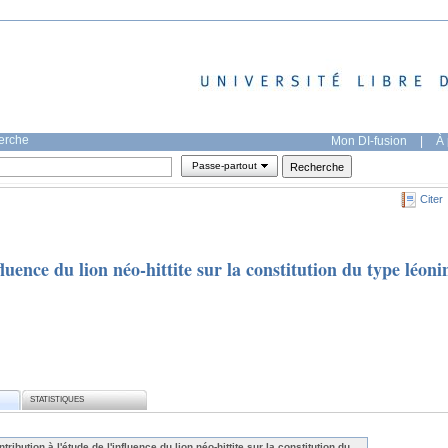
herche
Mon DI-fusion
|
À 
Passe-partout
Citer
fluence du lion néo-hittite sur la constitution du type léoni
STATISTIQUES
tribution à l'étude de l'influence du lion néo-hittite sur la constitution du