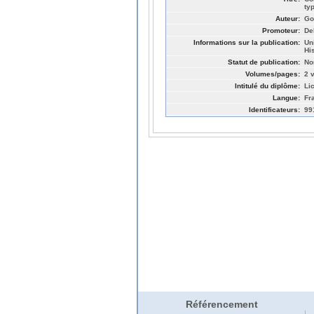
typ
Auteur:
Go
Promoteur:
De
Informations sur la publication:
Un
His
Statut de publication:
No
Volumes/pages:
2 v
Intitulé du diplôme:
Li
Langue:
Fr
Identificateurs:
99
Référencement