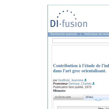
Recherche avancée
|
Historique de rec
Contribution à l'étude de l'in
dans l'art grec orientalisant.
par
Godfroid, Jeannine
Promoteur
Delvoye, Charles
Publication
Non publié, 1970
Mémoire
ACCÈS EN LIGNE
DÉTAILS
Titre:
Con