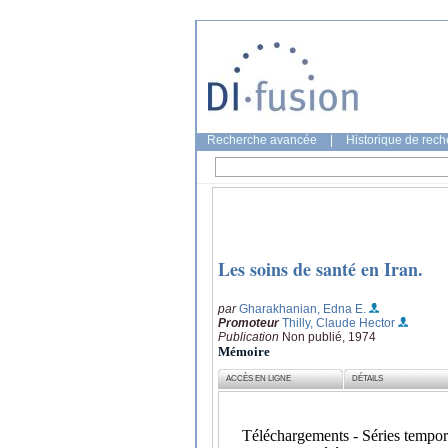
Recherche avancée
|
Historique de rec
Les soins de santé en Iran.
par
Gharakhanian, Edna E.
Promoteur
Thilly, Claude Hector
Publication
Non publié, 1974
Mémoire
ACCÈS EN LIGNE
DÉTAILS