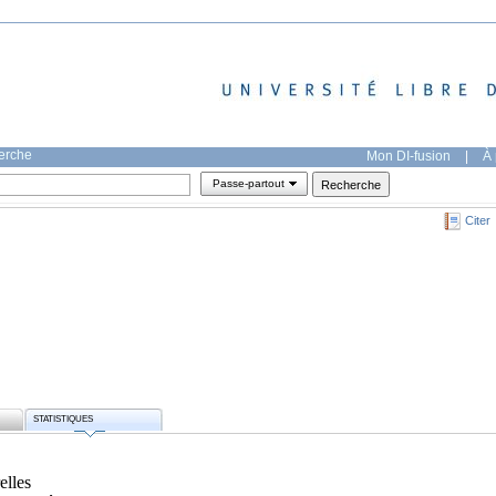
herche
Mon DI-fusion
|
À 
Passe-partout
Citer
STATISTIQUES