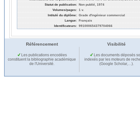
Statut de publication:
Non publié, 1974
Volumes/pages:
1 v.
Intitulé du diplôme:
Grade d'ingénieur commercial
Langue:
Français
Identificateurs:
991000654379704066
Référencement
Visibilité
Les publications encodées
Les documents déposés so
constituent la bibliographie académique
indexés par les moteurs de rech
de l'Université.
(Google Scholar,…).