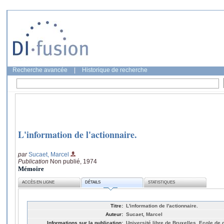
Recherche avancée
|
Historique de recherche
L'information de l'actionnaire.
par
Sucaet, Marcel
Publication
Non publié, 1974
Mémoire
ACCÈS EN LIGNE
DÉTAILS
STATISTIQUES
Titre:
L'information de l'actionnaire.
Auteur:
Sucaet, Marcel
Informations sur la publication:
Université libre de Bruxelles, Ecole d