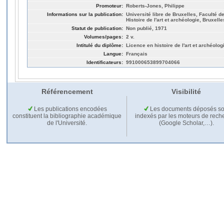
Promoteur:
Roberts-Jones, Philippe
Informations sur la publication:
Université libre de Bruxelles, Faculté de
Histoire de l'art et archéologie, Bruxelle
Statut de publication:
Non publié, 1971
Volumes/pages:
2 v.
Intitulé du diplôme:
Licence en histoire de l'art et archéolog
Langue:
Français
Identificateurs:
991000653899704066
Référencement
Visibilité
Les publications encodées
Les documents déposés so
constituent la bibliographie académique
indexés par les moteurs de rech
de l'Université.
(Google Scholar,…).