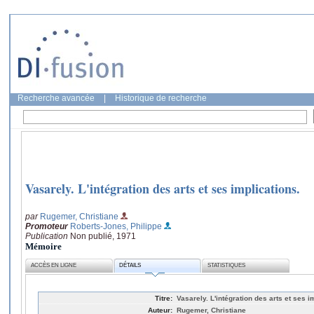
Recherche avancée
|
Historique de recherche
Vasarely. L'intégration des arts et ses implications.
par
Rugemer, Christiane
Promoteur
Roberts-Jones, Philippe
Publication
Non publié, 1971
Mémoire
ACCÈS EN LIGNE
DÉTAILS
STATISTIQUES
Titre:
Vasarely. L'intégration des arts et ses i
Auteur:
Rugemer, Christiane