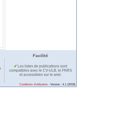
Facilité
Les listes de publications sont
u
compatibles avec le CV-ULB, le FNRS
et accessibles sur le web.
Conditions d'utilisation
- Version : 4.1 (2019)