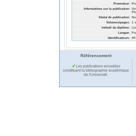
Promoteur:
Po
Informations sur la publication:
Un
Ph
Statut de publication:
No
Volumes/pages:
1 v
Intitulé du diplôme:
Li
Langue:
Fr
Identificateurs:
99
Référencement
Les publications encodées
constituent la bibliographie académique
de l'Université.