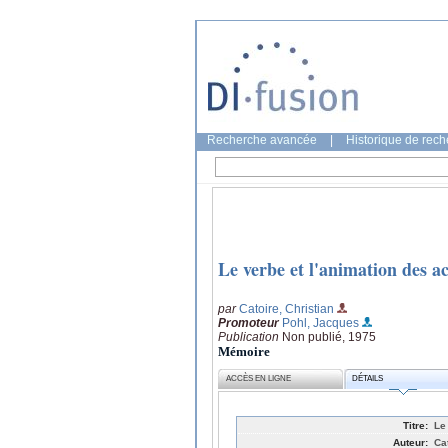
Recherche avancée
|
Historique de rec
Le verbe et l'animation des ac
par
Catoire, Christian
Promoteur
Pohl, Jacques
Publication
Non publié, 1975
Mémoire
ACCÈS EN LIGNE
DÉTAILS
Titre:
Le
Auteur:
Ca