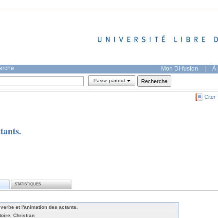
herche
Mon DI-fusion
|
À 
Passe-partout
Citer
tants.
STATISTIQUES
 verbe et l'animation des actants.
toire, Christian