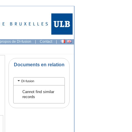
propos de DI-fusion
|
Contact
|
Documents en relation
DI-fusion
Cannot find similar
records