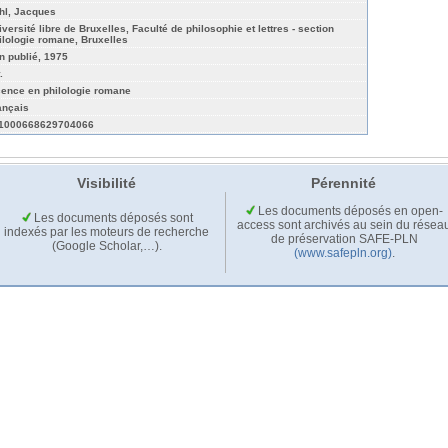
hl, Jacques
iversité libre de Bruxelles, Faculté de philosophie et lettres - section
ilologie romane, Bruxelles
n publié, 1975
.
cence en philologie romane
ançais
1000668629704066
Visibilité
Pérennité
Les documents déposés en open-
Les documents déposés sont
access sont archivés au sein du résea
indexés par les moteurs de recherche
de préservation SAFE-PLN
(Google Scholar,…).
(www.safepln.org)
.