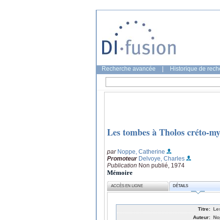
Recherche avancée
|
Historique de rec
Les tombes à Tholos créto-my
par
Noppe, Catherine
Promoteur
Delvoye, Charles
Publication
Non publié, 1974
Mémoire
ACCÈS EN LIGNE
DÉTAILS
Titre:
Le
Auteur:
No