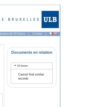
propos de DI-fusion
|
Contact
|
Documents en relation
DI-fusion
Cannot find similar
records