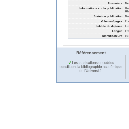
Promoteur:
De
Informations sur la publication:
Un
His
Statut de publication:
No
Volumes/pages:
2 v
Intitulé du diplôme:
Li
Langue:
Fr
Identificateurs:
99
Référencement
Les publications encodées
constituent la bibliographie académique
de l'Université.