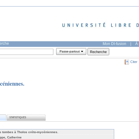
herche
Mon DI-fusion
|
À 
Passe-partout
Citer
céniennes.
STATISTIQUES
s tombes à Tholos créto-mycéniennes.
ppe, Catherine