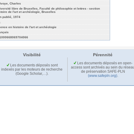
lvoye, Charles
iversité libre de Bruxelles, Faculté de philosophie et lettres - section
toire de l'art et archéologie, Bruxelles
n publié, 1974
.
cence en histoire de l'art et archéologie
ançais
1000668069704066
Visibilité
Pérennité
Les documents déposés en open-
Les documents déposés sont
access sont archivés au sein du résea
indexés par les moteurs de recherche
de préservation SAFE-PLN
(Google Scholar,…).
(www.safepln.org)
.