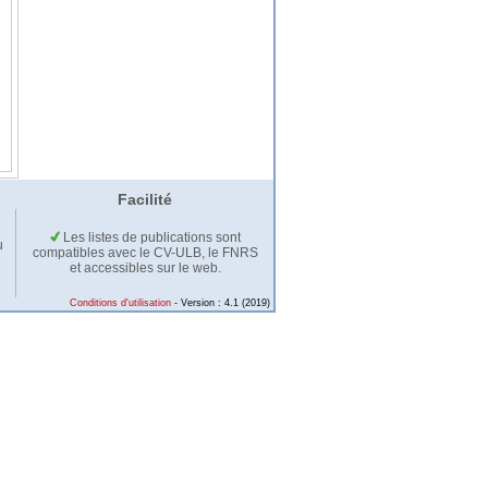
Facilité
Les listes de publications sont
u
compatibles avec le CV-ULB, le FNRS
et accessibles sur le web.
Conditions d'utilisation
- Version : 4.1 (2019)