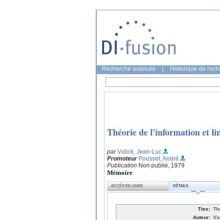
Recherche avancée
|
Historique de rec
Théorie de l'information et li
par
Vidick, Jean-Luc
Promoteur
Pousset, André
Publication
Non publié, 1979
Mémoire
ACCÈS EN LIGNE
DÉTAILS
Titre:
The
Auteur:
Vi