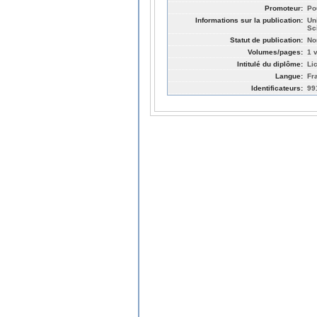
Promoteur:
Po
Informations sur la publication:
Un
Sc
Statut de publication:
No
Volumes/pages:
1 v
Intitulé du diplôme:
Li
Langue:
Fr
Identificateurs:
99