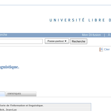
herche
Mon DI-fusion
|
À 
Passe-partout
Citer
nguistique.
STATISTIQUES
́orie de l'information et linguistique.
dick, Jean-Luc