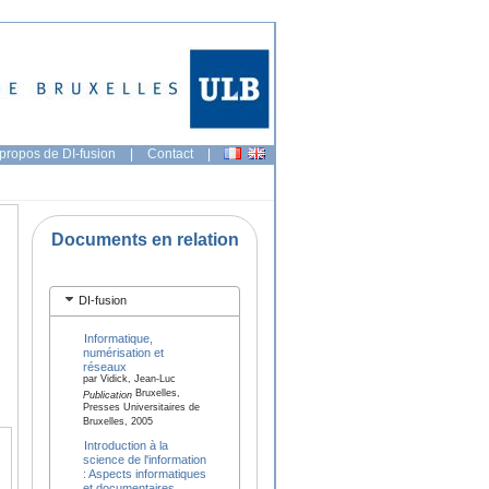
propos de DI-fusion
|
Contact
|
Documents en relation
DI-fusion
Informatique,
numérisation et
réseaux
par Vidick, Jean-Luc
Bruxelles,
Publication
Presses Universitaires de
Bruxelles, 2005
Introduction à la
science de l'information
: Aspects informatiques
et documentaires