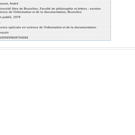
usset, André
iversité libre de Bruxelles, Faculté de philosophie et lettres - section
ience de l'information et de la documentation, Bruxelles
n publié, 1979
.
cence spéciale en science de l'information et de la documentation
ançais
1000699849704066