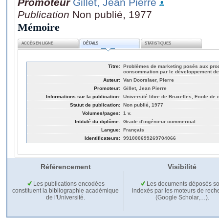
Promoteur
Gillet, Jean Pierre
Publication
Non publié, 1977
Mémoire
ACCÈS EN LIGNE
DÉTAILS
STATISTIQUES
Titre:
Problèmes de marketing posés aux pro
consommation par le développement de
Auteur:
Van Doorslaer, Pierre
Promoteur:
Gillet, Jean Pierre
Informations sur la publication:
Université libre de Bruxelles, Ecole d
Statut de publication:
Non publié, 1977
Volumes/pages:
1 v.
Intitulé du diplôme:
Grade d'ingénieur commercial
Langue:
Français
Identificateurs:
991000699269704066
Référencement
Visibilité
Les publications encodées
Les documents déposés so
constituent la bibliographie académique
indexés par les moteurs de rech
de l'Université.
(Google Scholar,…).