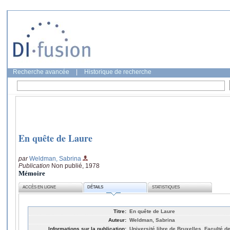
Recherche avancée
|
Historique de recherche
En quête de Laure
par
Weldman, Sabrina
Publication
Non publié, 1978
Mémoire
ACCÈS EN LIGNE
DÉTAILS
STATISTIQUES
Titre:
En quête de Laure
Auteur:
Weldman, Sabrina
Informations sur la publication:
Université libre de Bruxelles, Faculté de