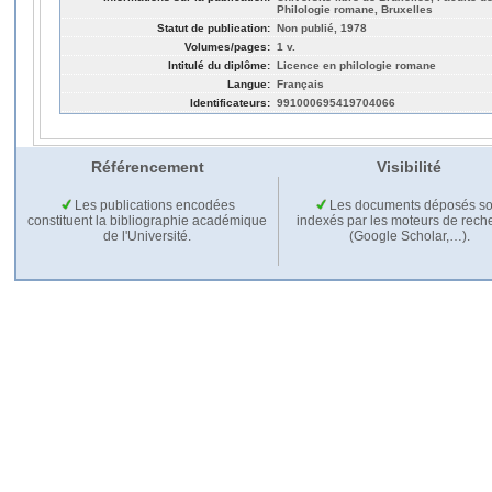
Philologie romane, Bruxelles
Statut de publication:
Non publié, 1978
Volumes/pages:
1 v.
Intitulé du diplôme:
Licence en philologie romane
Langue:
Français
Identificateurs:
991000695419704066
Référencement
Visibilité
Les publications encodées
Les documents déposés so
constituent la bibliographie académique
indexés par les moteurs de rech
de l'Université.
(Google Scholar,…).