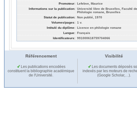
Promoteur:
Lefebve, Maurice
Informations sur la publication:
Université libre de Bruxelles, Faculté de
Philologie romane, Bruxelles
Statut de publication:
Non publié, 1970
Volumes/pages:
1 v.
Intitulé du diplôme:
Licence en philologie romane
Langue:
Français
Identificateurs:
991000618759704066
Référencement
Visibilité
Les publications encodées
Les documents déposés so
constituent la bibliographie académique
indexés par les moteurs de rech
de l'Université.
(Google Scholar,…).