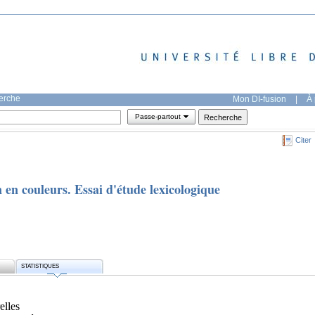
herche
Mon DI-fusion
|
À 
Passe-partout
Citer
on en couleurs. Essai d'étude lexicologique
STATISTIQUES