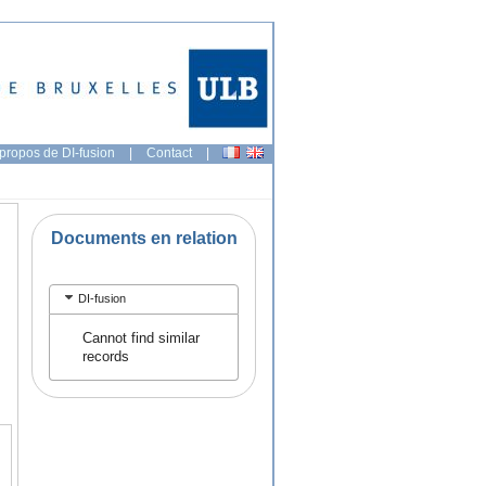
propos de DI-fusion
|
Contact
|
Documents en relation
DI-fusion
Cannot find similar
records