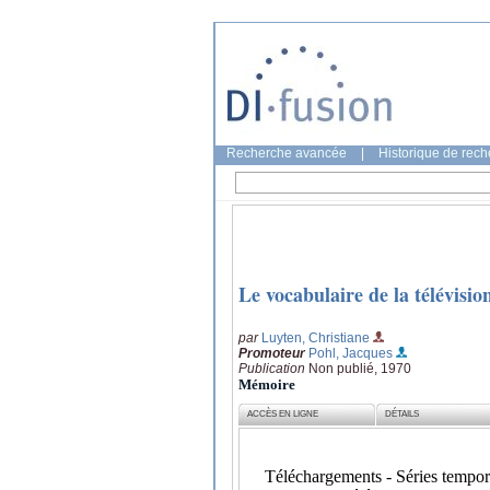
Recherche avancée
|
Historique de rec
Le vocabulaire de la télévisi
par
Luyten, Christiane
Promoteur
Pohl, Jacques
Publication
Non publié, 1970
Mémoire
ACCÈS EN LIGNE
DÉTAILS