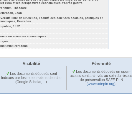
illet 1954 et les perspectives économiques d'après guerre.
renblum, Théodore
elbroeck, Jean
iversité libre de Bruxelles, Faculté des sciences sociales, politiques et
onomiques, Bruxelles
n publié, 1972
.
cence en sciences économiques
ançais
1000636659704066
Visibilité
Pérennité
Les documents déposés en open-
Les documents déposés sont
access sont archivés au sein du résea
indexés par les moteurs de recherche
de préservation SAFE-PLN
(Google Scholar,…).
(www.safepln.org)
.