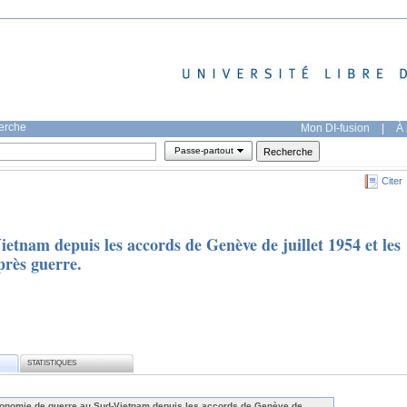
herche
Mon DI-fusion
|
À 
Passe-partout
Citer
tnam depuis les accords de Genève de juillet 1954 et les
rès guerre.
STATISTIQUES
onomie de guerre au Sud-Vietnam depuis les accords de Genève de