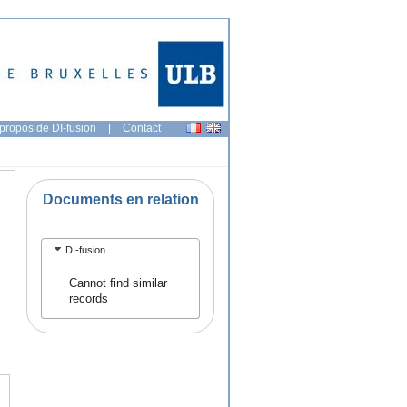
propos de DI-fusion
|
Contact
|
Documents en relation
DI-fusion
Cannot find similar
records