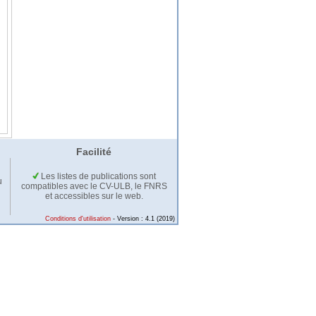
Facilité
Les listes de publications sont
u
compatibles avec le CV-ULB, le FNRS
et accessibles sur le web.
Conditions d'utilisation
- Version : 4.1 (2019)