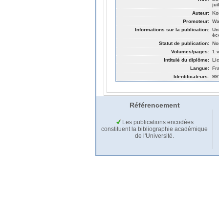
ju
Auteur:
Ko
Promoteur:
Wa
Informations sur la publication:
Un
éc
Statut de publication:
No
Volumes/pages:
1 v
Intitulé du diplôme:
Li
Langue:
Fr
Identificateurs:
99
Référencement
Les publications encodées
constituent la bibliographie académique
de l'Université.