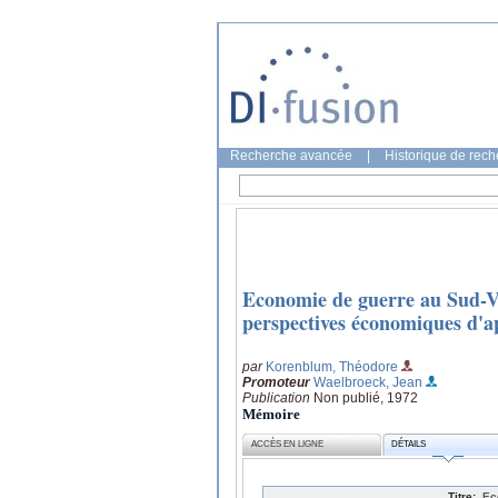
Recherche avancée
|
Historique de rec
Economie de guerre au Sud-Vie
perspectives économiques d'ap
par
Korenblum, Théodore
Promoteur
Waelbroeck, Jean
Publication
Non publié, 1972
Mémoire
ACCÈS EN LIGNE
DÉTAILS
Titre:
Ec