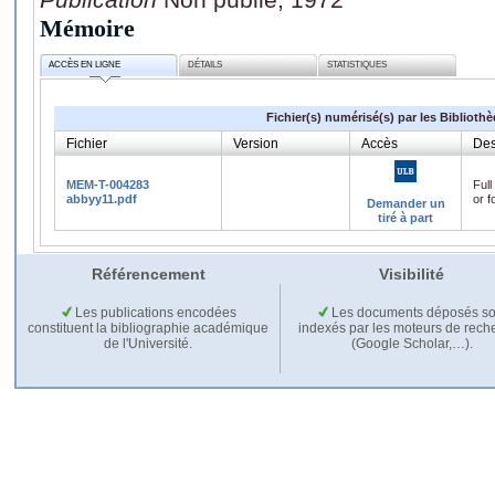
Mémoire
ACCÈS EN LIGNE
DÉTAILS
STATISTIQUES
Fichier(s) numérisé(s) par les Biblioth
Fichier
Version
Accès
Des
MEM-T-004283
Full
abbyy11.pdf
or f
Demander un
tiré à part
Référencement
Visibilité
Les publications encodées
Les documents déposés so
constituent la bibliographie académique
indexés par les moteurs de rech
de l'Université.
(Google Scholar,…).