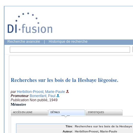
Recherche avancée
|
Historique de recherche
Recherches sur les bois de la Hesbaye liègeoise.
par
Herbillon-Proost, Marie-Paule
Promoteur
Bonenfant, Paul
Publication
Non publié, 1949
Mémoire
ACCÈS EN LIGNE
DÉTAILS
STATISTIQUES
Titre:
Recherches sur les bois de la Hesbaye l
Auteur:
Herbillon-Proost, Marie-Paule