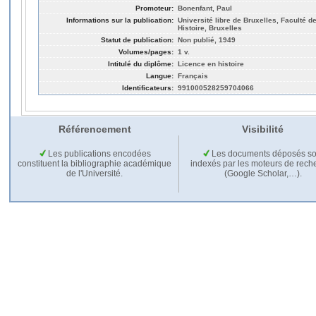
Promoteur:
Bonenfant, Paul
Informations sur la publication:
Université libre de Bruxelles, Faculté de
Histoire, Bruxelles
Statut de publication:
Non publié, 1949
Volumes/pages:
1 v.
Intitulé du diplôme:
Licence en histoire
Langue:
Français
Identificateurs:
991000528259704066
Référencement
Visibilité
Les publications encodées
Les documents déposés so
constituent la bibliographie académique
indexés par les moteurs de rech
de l'Université.
(Google Scholar,…).