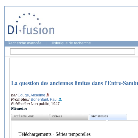
Recherche avancée
|
Historique de recherche
La question des anciennes limites dans l'Entre-Sambr
par
Gouge, Anselme
Promoteur
Bonenfant, Paul
Publication
Non publié, 1947
Mémoire
ACCÈS EN LIGNE
DÉTAILS
STATISTIQUES