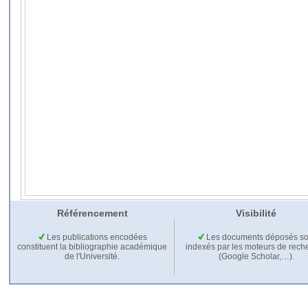
Référencement
Visibilité
Les publications encodées
Les documents déposés so
constituent la bibliographie académique
indexés par les moteurs de rech
de l'Université.
(Google Scholar,…).