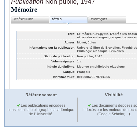
Publication
Non publié, 1947
Mémoire
ACCÈS EN LIGNE
DÉTAILS
STATISTIQUES
Titre:
Le médecin d'Egypte. D'après les docu
et ostraka en langue grecque trouvés e
Auteur:
Mottet, Jules
Informations sur la publication:
Université libre de Bruxelles, Faculté de
Philologie classique, Bruxelles
Statut de publication:
Non publié, 1947
Volumes/pages:
1 v.
Intitulé du diplôme:
Licence en philologie classique
Langue:
Français
Identificateurs:
991000523679704066
Référencement
Visibilité
Les publications encodées
Les documents déposés so
constituent la bibliographie académique
indexés par les moteurs de rech
de l'Université.
(Google Scholar,…).