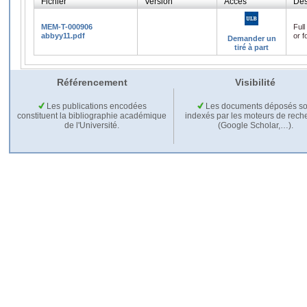
Fichier
Version
Accès
Des
MEM-T-000906
Full
abbyy11.pdf
or f
Demander un
tiré à part
Référencement
Visibilité
Les publications encodées
Les documents déposés so
constituent la bibliographie académique
indexés par les moteurs de rech
de l'Université.
(Google Scholar,…).