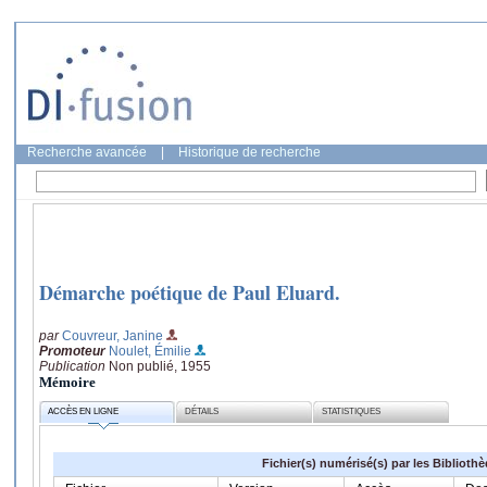
Recherche avancée
|
Historique de recherche
Démarche poétique de Paul Eluard.
par
Couvreur, Janine
Promoteur
Noulet, Émilie
Publication
Non publié, 1955
Mémoire
ACCÈS EN LIGNE
DÉTAILS
STATISTIQUES
Fichier(s) numérisé(s) par les Biblioth