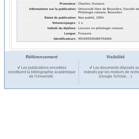
Promoteur:
Charlier, Gustave
Informations sur la publication:
Université libre de Bruxelles, Faculté de
Philologie romane, Bruxelles
Statut de publication:
Non publié, 1954
Volumes/pages:
1 v.
Intitulé du diplôme:
Licence en philologie romane
Langue:
Français
Identificateurs:
991000535489704066
Référencement
Visibilité
Les publications encodées
Les documents déposés so
constituent la bibliographie académique
indexés par les moteurs de rech
de l'Université.
(Google Scholar,…).