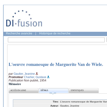
Recherche avancée
|
Historique de recherche
L'oeuvre romanesque de Marguerite Van de Wiele.
par
Gautier, Jeanine
Promoteur
Charlier, Gustave
Publication
Non publié, 1954
Mémoire
ACCÈS EN LIGNE
DÉTAILS
STATISTIQUES
Titre:
L'oeuvre romanesque de Marguerite Van
Auteur:
Gautier, Jeanine