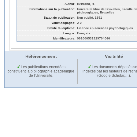
Auteur:
Bertrand, R.
Informations sur la publication:
Université libre de Bruxelles, Faculté 
pédagogiques, Bruxelles
Statut de publication:
Non publié, 1951
Volumes/pages:
2 v.
Intitulé du diplôme:
Licence en sciences psychologiques
Langue:
Français
Identificateurs:
991000531929704066
Référencement
Visibilité
Les publications encodées
Les documents déposés so
constituent la bibliographie académique
indexés par les moteurs de rech
de l'Université.
(Google Scholar,…).