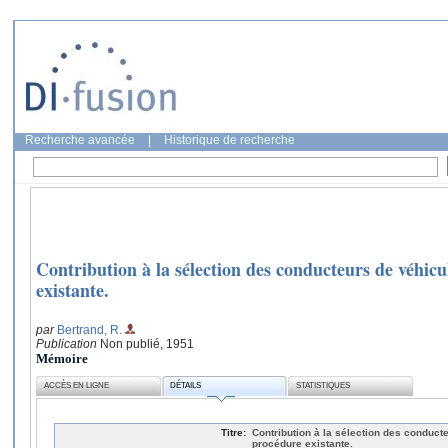
Recherche avancée
|
Historique de recherche
Contribution à la sélection des conducteurs de véhic
existante.
par
Bertrand, R.
Publication
Non publié, 1951
Mémoire
ACCÈS EN LIGNE
DÉTAILS
STATISTIQUES
Titre:
Contribution à la sélection des conduct
procédure existante.