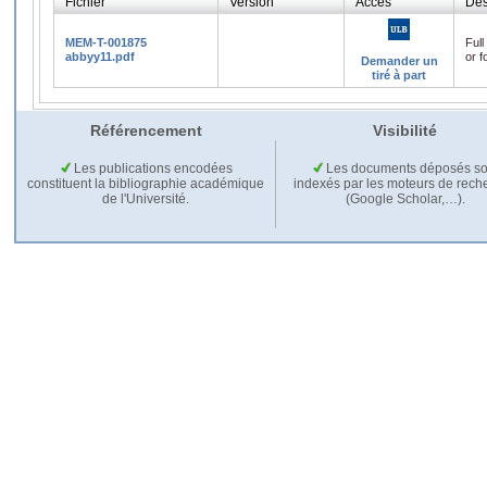
Fichier
Version
Accès
Des
MEM-T-001875
Full
abbyy11.pdf
or f
Demander un
tiré à part
Référencement
Visibilité
Les publications encodées
Les documents déposés so
constituent la bibliographie académique
indexés par les moteurs de rech
de l'Université.
(Google Scholar,…).